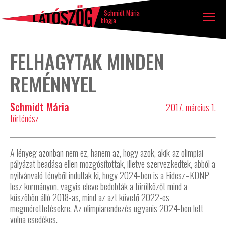
Látószög
Tovább a tartalomhoz
Ugrás a lábléchez
blog
Schmidt Mária
blogja
FELHAGYTAK MINDEN
REMÉNNYEL
Schmidt Mária
2017. március 1.
történész
A lényeg azonban nem ez, hanem az, hogy azok, akik az olimpiai
pályázat beadása ellen mozgósítottak, illetve szervezkedtek, abból a
nyilvánvaló tényből indultak ki, hogy 2024-ben is a Fidesz–KDNP
lesz kormányon, vagyis eleve bedobták a törölközőt mind a
küszöbön álló 2018-as, mind az azt követő 2022-es
megmérettetésekre. Az olimpiarendezés ugyanis 2024-ben lett
volna esedékes.