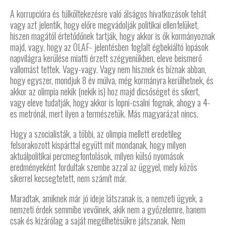
A korrupcióra és túlköltekezésre való álságos hivatkozások tehát
vagy azt jelentik, hogy előre megvádolják politikai ellenfelüket,
hiszen magától értetődőnek tartják, hogy akkor is ők kormányoznak
majd, vagy, hogy az OLAF- jelentésben foglalt égbekiáltó lopások
napvilágra kerülése miatti érzett szégyenükben, eleve beismerő
vallomást tettek. Vagy-vagy. Vagy nem hisznek és bíznak abban,
hogy egyszer, mondjuk 8 év múlva, még kormányra kerülhetnek, és
akkor az olimpia nekik (nekik is) hoz majd dicsőséget és sikert,
vagy eleve tudatják, hogy akkor is lopni-csalni fognak, ahogy a 4-
es metrónál, mert ilyen a természetük. Más magyarázat nincs.
Hogy a szocialisták, a többi, az olimpia mellett eredetileg
felsorakozott kispárttal együtt mit mondanak, hogy milyen
aktuálpolitikai percmegfontolások, milyen külső nyomások
eredményeként fordultak szembe azzal az üggyel, mely közös
sikerrel kecsegtetett, nem számít már.
Maradtak, amiknek már jó ideje látszanak is, a nemzeti ügyek, a
nemzeti érdek semmibe vevőinek, akik nem a győzelemre, hanem
csak és kizárólag a saját megélhetésükre játszanak. Nem