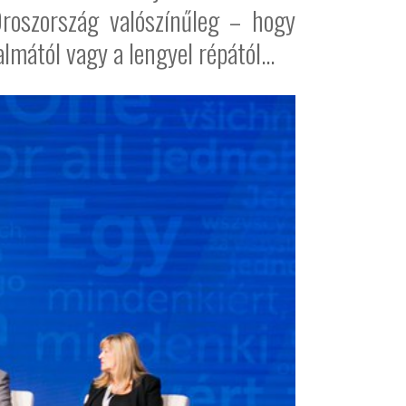
 Oroszország valószínűleg – hogy
lmától vagy a lengyel répától…