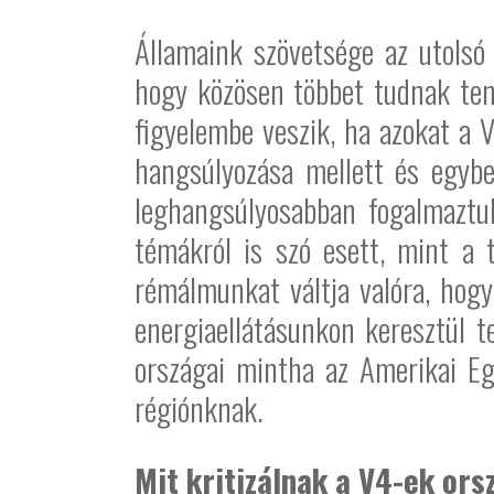
Államaink szövetsége az utolsó
hogy közösen többet tudnak ten
figyelembe veszik, ha azokat a 
hangsúlyozása mellett és egybe
leghangsúlyosabban fogalmaztuk
témákról is szó esett, mint a t
rémálmunkat váltja valóra, hogy
energiaellátásunkon keresztül t
országai mintha az Amerikai Eg
régiónknak.
Mit kritizálnak a V4-ek or