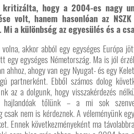
 kritizálta, hogy a 2004-es nagy un
ése volt, hanem hasonlóan az NSZK
. Mi a különbség az egyesülés és a cs
volna, akkor abból egy egységes Európa jött
t egy egységes Németország. Ma is jól érzék
n ahhoz, ahogy van egy Nyugat- és egy Kele
ú partnerként. Ebből számos dolog követk
ünk az a dolgunk, hogy visszakérdezés nélk
ajlandóak tőlünk – a mi sok szenved
ég csak nem is kérdeznek. A véleményünk egy
ket. Ennek következményeként ma távolabbra