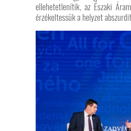
ellehetetlenítik, az Északi Ára
érzékeltessük a helyzet abszurdi