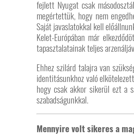
fejlett Nyugat csak másodosztá
megértettük, hogy nem engedhe
Saját javaslatokkal kell előállnun
Kelet-Európában már elkezdődöt
tapasztalatainak teljes arzenáljá
Ehhez szilárd talajra van szüks
identitásunkhoz való elkötelezet
hogy csak akkor sikerül ezt a
szabadságunkkal.
Mennyire volt sikeres a m