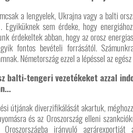
Nemcsak a lengyelek, Ukrajna vagy a balti or
en. Egyiküknek sem érdeke, hogy energiáho
k érdekeltek abban, hogy az orosz energiaszá
gyik fontos bevételi forrásától. Számunk
amnak. Németország ezzel a lépéssel az egész r
z balti-tengeri vezetékeket azzal ind
n...
ési útjának diverzifikálását akartuk, méghozz
másra és az Oroszország elleni szankciókra 
roszországba irányuló agrárexportját 