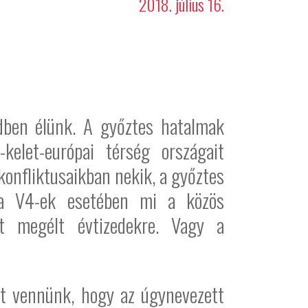
2018. július 16.
ndben élünk. A győztes hatalmak
elet-európai térség országait
konfliktusaikban nekik, a győztes
n a V4-ek esetében mi a közös
tt megélt évtizedekre. Vagy a
ett vennünk, hogy az úgynevezett