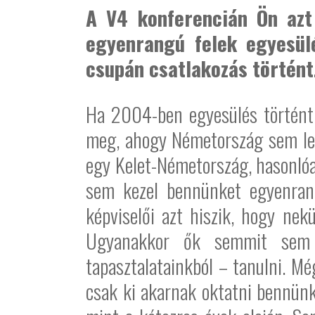
A V4 konferencián Ön azt
egyenrangú felek egyesül
csupán csatlakozás történt
Ha 2004-ben egyesülés történt 
meg, ahogy Németország sem let
egy Kelet-Németország, hasonlóa
sem kezel bennünket egyenrang
képviselői azt hiszik, hogy nek
Ugyanakkor ők semmit sem h
tapasztalatainkból – tanulni. M
csak ki akarnak oktatni bennün