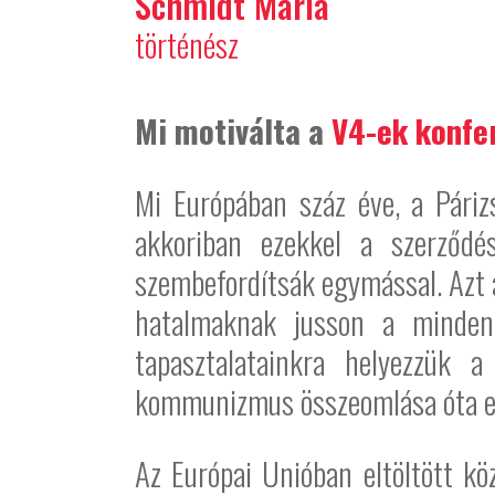
Schmidt Mária
történész
Mi motiválta a
V4-ek konfe
Mi Európában száz éve, a Páriz
akkoriban ezekkel a szerződé
szembefordítsák egymással. Azt a
hatalmaknak jusson a mindenk
tapasztalatainkra helyezzük 
kommunizmus összeomlása óta elte
Az Európai Unióban eltöltött kö