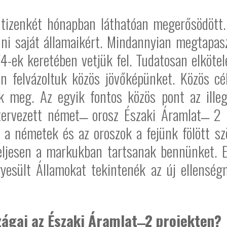
 tizenkét hónapban láthatóan megerősödött.
ni saját államaikért. Mindannyian megtapasz
V4-ek keretében vetjük fel. Tudatosan elköt
n felvázoltuk közös jövőképünket. Közös cél
 meg. Az egyik fontos közös pont az illeg
ervezett német ̶ orosz Északi Áramlat ̶ 2 
 a németek és az oroszok a fejünk fölött s
eljesen a markukban tartsanak bennünket. E
yesült Államokat tekintenék az új ellenség
szágai az Északi Áramlat
2 projekten?