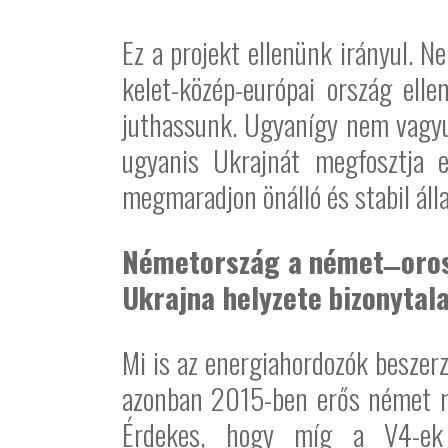
Ez a projekt ellenünk irányul. 
kelet-közép-európai ország ell
juthassunk. Ugyanígy nem vagyun
ugyanis Ukrajnát megfosztja e
megmaradjon önálló és stabil áll
Németország a német
oros
Ukrajna helyzete bizonytala
Mi is az energiahordozók beszerz
azonban 2015-ben erős német nyo
Érdekes, hogy míg a V4-ek O