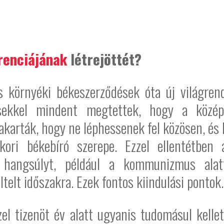
renciájának
létrejöttét?
s környéki békeszerződések óta új világre
sekkel mindent megtettek, hogy a közép-k
karták, hogy ne léphessenek fel közösen, és 
ori békebíró szerepe. Ezzel ellentétbe
a hangsúlyt, például a kommunizmus ala
lt időszakra. Ezek fontos kiindulási pontok.
zel tizenöt év alatt ugyanis tudomásul kell