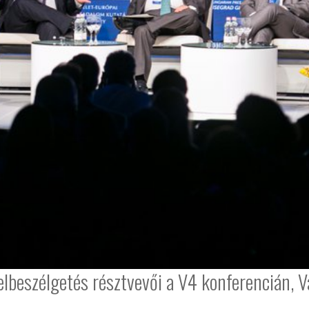
lbeszélgetés résztvevői a V4 konferencián, V