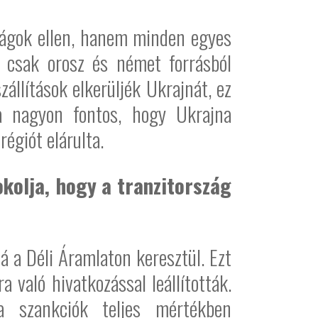
szágok ellen, hanem minden egyes
z csak orosz és német forrásból
llítások elkerüljék Ukrajnát, ez
ra nagyon fontos, hogy Ukrajna
égiót elárulta.
okolja, hogy a tranzitország
á a Déli Áramlaton keresztül. Ezt
való hivatkozással leállították.
a szankciók teljes mértékben