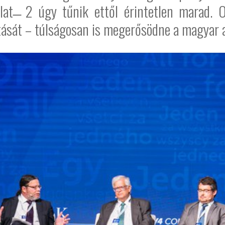
mlat ̶ 2 úgy tűnik ettől érintetlen marad.
tását – túlságosan is megerősödne a magyar a