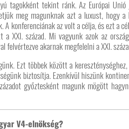
lyú tagokként tekint ránk. Az Európai Unió 
tjük meg magunknak azt a luxust, hogy a kr
k. A konferenciának az volt a célja, és ezt a 
t a XXI. század. Mi vagyunk azok az ország
val felvértezve akarnak megfelelni a XXI. száza
égünk. Ezt többek között a kereszténységhez,
tségünk biztosítja. Ezenkívül hiszünk kontinen
 századot győztesként magunk mögött hagyni
agyar V4-elnökség?