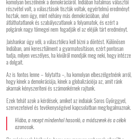
komolyan beszélnénk a demokráciáról. Indiában hatalmas választói
részvétel volt, a választások tiszták voltak, egyértelmű eredményt
hoztak, nem úgy, mint néhány más demokráciában, ahol
átláthatatlanok és szabályozatlanok a folyamatok, és ezért a
polgárok nagy tömegei nem fogadják el az eléjük tárt eredményt.
Jaishankar úgy véli, a választókra kell bízni a döntést. Különösen
Indiában, ami keresztülment a gyarmatosításon, ezért pontosan
tudja, milyen veszélyes, ha kívülről mondják meg neki, hogy intézze
a dolgait.
Az is fontos lenne – folytatta –, ha komolyan elbeszélgetnénk arról,
hogy kinek a demokráciája, kinek a globalizációja az, amit ránk
akarnak kényszeríteni és számonkérnek rajtunk.
Ezek tehát azok a kérdések, amiket az indiaiak Soros Györggyel,
szervezeteivel és tevékenységével kapcsolatban megfogalmaznak.
Hiába, a recept mindenhol hasonló, a módszerek és a célok
azonosak.