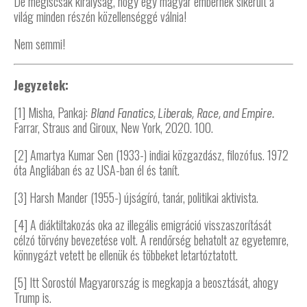
De mégiscsak királyság, hogy egy magyar embernek sikerült a
világ minden részén közellenséggé válnia!
Nem semmi!
Jegyzetek:
[1] Misha, Pankaj:
Bland Fanatics, Liberals, Race, and Empire.
Farrar, Straus and Giroux, New York, 2020. 100.
[2] Amartya Kumar Sen (1933-) indiai közgazdász, filozófus. 1972
óta Angliában és az USA-ban él és tanít.
[3] Harsh Mander (1955-) újságíró, tanár, politikai aktivista.
[4] A diáktiltakozás oka az illegális emigráció visszaszorítását
célzó törvény bevezetése volt. A rendőrség behatolt az egyetemre,
könnygázt vetett be ellenük és többeket letartóztatott.
[5] Itt Sorostól Magyarország is megkapja a beosztását, ahogy
Trump is.