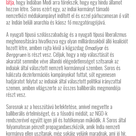
látja
, hogy Indiában Modi arra törekszik, hogy egy hindu államot
hozzon létre. Soros ezért egy, az indiai kormányt támadó
nemzetközi médiakampányt indított el és ezzel párhuzamosan ő vált
az Indián belüli anarchia és káosz fő mozgatórugójává.
A nyugati típusú szólásszabadság és a nyugati típusú liberalizmus
meghonosítására hivatkozva egy olyan milliárdosokból álló koalíciót
hozott létre, amiben rajta kívül a kőgazdag
és
Omadiyar
is részt vesz. Céljuk, hogy a nép választását és
Berggruen
akaratát semmibe véve állandó elégedetlenséget szítsanak az
indiaiak által választott nemzeti kormánnyal szemben. Soros és
hálózata dezinformációs kampányokat futtat, sőt egyenesen
hadjáratot folytat az indiaiak által választott politikai irányzattal
szemen, amiben világszerte az összes balliberális megmondója
részt vesz.
Sorosnak az a hosszútávú befektetése, amivel megvette a
balliberális értelmiséget, és a fősodrú médiát, az NGO-k
rendszerével együtt igen jól és hatékonyan működik. A Soros által
folyamatosan pénzelt propagandaeszközök, amik India nemzeti
kormánya ellen uszítanak, még sokáig velünk maradnak, ami jó hír,