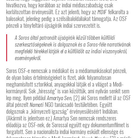
hivatkozva, hogy korábban az indiai médiaszabadság csak
korlátozottan érvényesült. Ez azt jelenti, hogy az
felkarolta a
MDIF
balosokat, jelenleg pedig a szélsőbaloldaliakat támogatja. Az OSF
pénzeli a tényfeltáró újságírók indiai szervezetét is.
A Soros által patronált újságírók közül többen külföldi
szerkesztőségeknek is dolgoznak és a Soros-féle narratívának
megfelelő hírekkel látják el a külföldöt az indiai viszonyokról,
eseményekről.
Soros OSF-e nemcsak a médiákat és a médiamunkásokat pénzeli,
de olyan balos értelmiségieket is fizet, akik folyamatosan
meghamísított sztorikkal, anyagokkal látják el a világot a Modi-
kormányról. Sok „híresség” is van közöttük, ami nyilván senkit sem
lep meg. Ilyen például
, [2] aki Soros mellett ül az OSF
Amartya Sen
által pénzelt
NGO tanácsadó testületében. Együtt
Namati
dolgoznak a „környezeti igazság” érvényesüléséért Indiában.
(Akármit is jelentsen ez.) Amartya Sen nemcsak rendszeres
előadója az OSF-nek, de Sorossal együtt egy dokumentumfilmet is
forgatott. Sen a nacionalista indiai kormány esküdt ellensége és