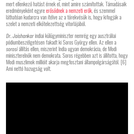
mert ellenkező hatást érnek el, mint amire számítottak. Támadásaik
eredményeként egyre
erősödnek a nemzeti erők
, és szemmel
láthatóan kudarcra van ítélve az a törekvésük is, hogy kifogják a
szelet a nemzeti elkötelezettség vitorlájából.
indiai külügyminiszter nemrég egy ausztráliai
Dr. Jaishankar
pódiumbeszélgetésen fakadt ki Soros György ellen. Az ellen a
állítás ellen, miszerint India ugyan demokrácia, de Modi
sorosi
miniszterelnök nem demokrata. Soros régebben azt is állította, hogy
Modi muszlimok millióit akarja megfosztani állampolgárságától. [6]
Ami nettó hazugság volt.