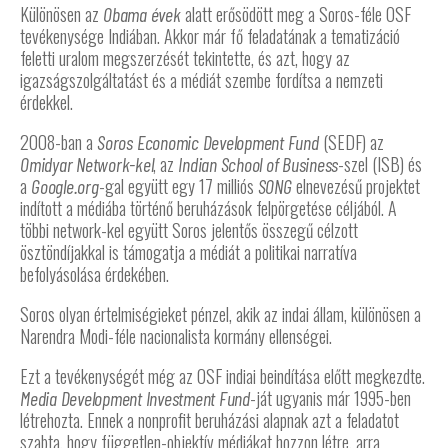
Különösen az
alatt erősödött meg a Soros-féle OSF
Obama évek
tevékenysége Indiában. Akkor már fő feladatának a tematizáció
feletti uralom megszerzését tekintette, és azt, hogy az
igazságszolgáltatást és a médiát szembe fordítsa a nemzeti
érdekkel.
2008-ban a
(SEDF) az
Soros
Economic Development Fund
, az
-szel (ISB) és
Omidyar Network-kel
Indian School of Business
a
-gal együtt egy 17 milliós
elnevezésű projektet
Google.org
SONG
indított a médiába történő beruházások felpörgetése céljából. A
többi network-kel együtt Soros jelentős összegű célzott
ösztöndíjakkal is támogatja a médiát a politikai narratíva
befolyásolása érdekében.
Soros olyan értelmiségieket pénzel, akik az indai állam, különösen a
Narendra Modi-féle nacionalista kormány ellenségei.
Ezt a tevékenységét még az OSF indiai beindítása előtt megkezdte.
-ját ugyanis már 1995-ben
Media Development Investment Fund
létrehozta. Ennek a nonprofit beruházási alapnak azt a feladatot
szabta, hogy független-objektív médiákat hozzon létre, arra