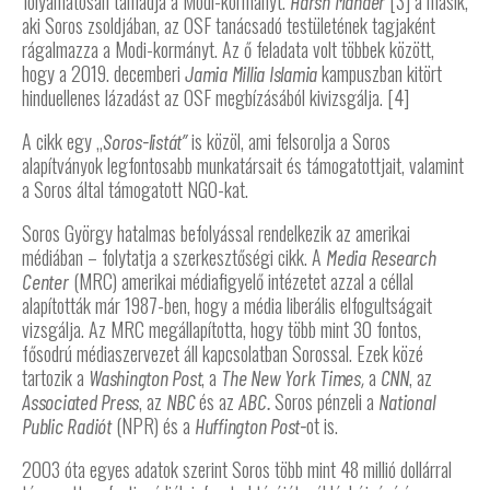
folyamatosan támadja a Modi-kormányt.
[3] a másik,
Harsh Mander
aki Soros zsoldjában, az OSF tanácsadó testületének tagjaként
rágalmazza a Modi-kormányt. Az ő feladata volt többek között,
hogy a 2019. decemberi
kampuszban kitört
Jamia Millia Islamia
hinduellenes lázadást az OSF megbízásából kivizsgálja. [4]
A cikk egy „
is közöl, ami felsorolja a Soros
Soros-listát”
alapítványok legfontosabb munkatársait és támogatottjait, valamint
a Soros által támogatott NGO-kat.
Soros György hatalmas befolyással rendelkezik az amerikai
médiában – folytatja a szerkesztőségi cikk. A
Media Research
(MRC) amerikai médiafigyelő intézetet azzal a céllal
Center
alapították már 1987-ben, hogy a média liberális elfogultságait
vizsgálja. Az MRC megállapította, hogy több mint 30 fontos,
fősodrú médiaszervezet áll kapcsolatban Sorossal. Ezek közé
tartozik a
, a
a
, az
Washington Post
The New York Times,
CNN
, az
és az
Soros pénzeli a
Associated Press
NBC
ABC.
National
(NPR) és a
ot is.
Public Radiót
Huffington Post-
2003 óta egyes adatok szerint Soros több mint 48 millió dollárral