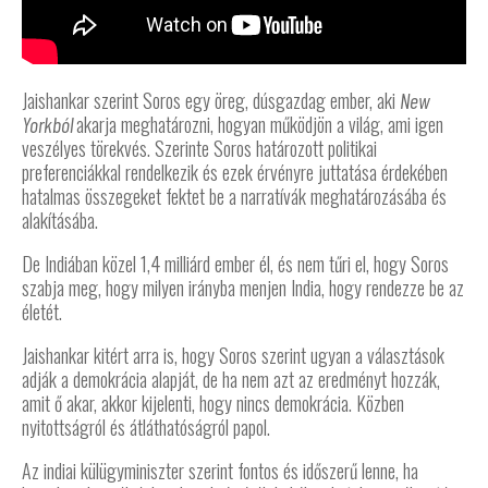
Jaishankar szerint Soros egy öreg, dúsgazdag ember, aki
New
akarja meghatározni, hogyan működjön a világ, ami igen
Yorkból
veszélyes törekvés. Szerinte Soros határozott politikai
preferenciákkal rendelkezik és ezek érvényre juttatása érdekében
hatalmas összegeket fektet be a narratívák meghatározásába és
alakításába.
De Indiában közel 1,4 milliárd ember él, és nem tűri el, hogy Soros
szabja meg, hogy milyen irányba menjen India, hogy rendezze be az
életét.
Jaishankar kitért arra is, hogy Soros szerint ugyan a választások
adják a demokrácia alapját, de ha nem azt az eredményt hozzák,
amit ő akar, akkor kijelenti, hogy nincs demokrácia. Közben
nyitottságról és átláthatóságról papol.
Az indiai külügyminiszter szerint fontos és időszerű lenne, ha