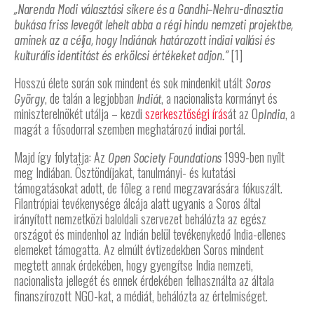
„Narenda Modi választási sikere és a Gandhi–Nehru-dinasztia
bukása friss levegőt lehelt abba a régi hindu nemzeti projektbe,
aminek az a célja, hogy Indiának határozott indiai vallási és
[1]
kulturális identitást és erkölcsi értékeket adjon.”
Hosszú élete során sok mindent és sok mindenkit utált
Soros
, de talán a legjobban
, a nacionalista kormányt és
György
Indiát
miniszterelnökét utálja – kezdi
szerkesztőségi írás
át az O
, a
pIndia
magát a fősodorral szemben meghatározó indiai portál.
Majd így folytatja: Az
1999-ben nyílt
Open Society Foundations
meg Indiában. Ösztöndíjakat, tanulmányi- és kutatási
támogatásokat adott, de főleg a rend megzavarására fókuszált.
Filantrópiai tevékenysége álcája alatt ugyanis a Soros által
irányított nemzetközi baloldali szervezet behálózta az egész
országot és mindenhol az Indián belül tevékenykedő India-ellenes
elemeket támogatta. Az elmúlt évtizedekben Soros mindent
megtett annak érdekében, hogy gyengítse India nemzeti,
nacionalista jellegét és ennek érdekében felhasználta az általa
finanszírozott NGO-kat, a médiát, behálózta az értelmiséget.