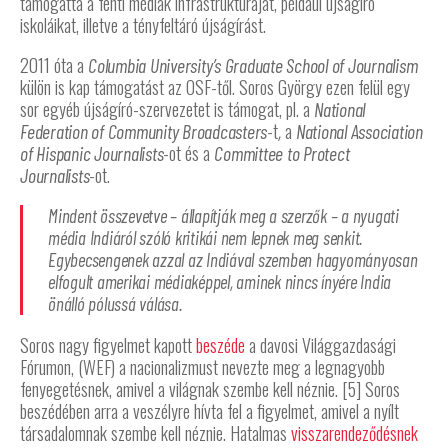
támogatta a fenti médiák infrastruktúráját, például újságíró
iskoláikat, illetve a tényfeltáró újságírást.
2011 óta a
Columbia University’s Graduate School of Journalism
külön is kap támogatást az OSF-től. Soros György ezen felül egy
sor egyéb újságíró-szervezetet is támogat, pl. a
National
-t
a
Federation of Community Broadcasters
,
National Association
-ot és a
of Hispanic Journalists
Committee to Protect
-ot.
Journalists
Mindent összevetve – állapítják meg a szerzők – a nyugati
média Indiáról szóló kritikái nem lepnek meg senkit.
Egybecsengenek azzal az Indiával szemben hagyományosan
elfogult amerikai médiaképpel, aminek nincs ínyére India
önálló pólussá válása.
Soros nagy figyelmet kapott
beszéde
a davosi Világgazdasági
Fórumon, (WEF) a nacionalizmust nevezte meg a legnagyobb
fenyegetésnek, amivel a világnak szembe kell néznie. [5] Soros
beszédében arra a veszélyre hívta fel a figyelmet, amivel a nyílt
társadalomnak szembe kell néznie. Hatalmas
visszarendeződésnek