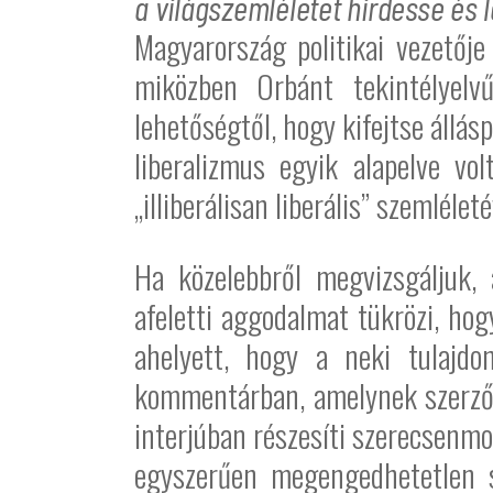
a világszemléletet hirdesse és le
Magyarország politikai vezetőj
miközben Orbánt tekintélyelvű
lehetőségtől, hogy kifejtse állá
liberalizmus egyik alapelve vo
„illiberálisan liberális” szemléleté
Ha közelebbről megvizsgáljuk,
afeletti aggodalmat tükrözi, ho
ahelyett, hogy a neki tulajdon
kommentárban, amelynek szerz
interjúban részesíti szerecsenmo
egyszerűen megengedhetetlen s