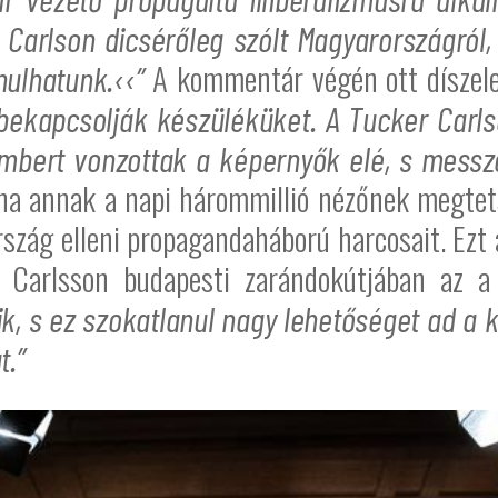
Carlson dicsérőleg szólt Magyarországról,
A kommentár végén ott díszel
nulhatunk.‹‹”
ekapcsolják készüléküket. A Tucker Carl
mbert vonzottak a képernyők elé, s messze
ha annak a napi hárommillió nézőnek megtets
zág elleni propagandaháború harcosait. Ezt 
: Carlsson budapesti zarándokútjában az 
k, s ez szokatlanul nagy lehetőséget ad a
t.”