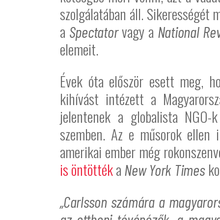
szolgálatában áll. Sikerességét 
a
vagy a
Spectator
National Re
elemeit.
Évek óta először esett meg, ho
kihívást intézett a Magyarors
jelentenek a globalista NGO-
szemben. Az e műsorok ellen i
amerikai ember még rokonszenves
is öntötték
a
ko
New York Times
„Carlsson számára a magyarorsz
az otthoni tévénézők, a magya