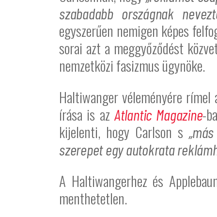
szabadabb országnak nevezte
egyszerűen nemigen képes felfog
sorai azt a meggyőződést közvet
nemzetközi fasizmus ügynöke.
Haltiwanger véleményére rímel
írása is az
-b
Atlantic Magazine
kijelenti, hogy Carlson s
„más 
szerepet egy autokrata reklámh
A Haltiwangerhez és Applebaum
menthetetlen.