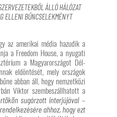
L SZERVEZETEKBŐL ÁLLÓ HÁLÓZAT
ÉG ELLENI BŰNCSELEKMÉNYT
ogy az amerikai média hazudik a
vonja a Freedom House, a nyugati
sztérium a Magyarországot Dél-
nnak eldöntését, mely országok
bűne abban áll, hogy nemzetközi
rbán Viktor szembeszállhatott a
–
rtökön sugárzott interjújával
 rendelkezésére ahhoz, hogy ezt