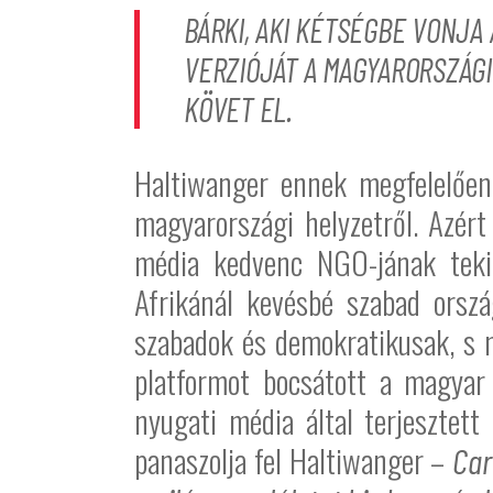
BÁRKI, AKI KÉTSÉGBE VONJA
VERZIÓJÁT A MAGYARORSZÁG
KÖVET EL.
Haltiwanger ennek megfelelően 
magyarországi helyzetről. Azért
média kedvenc NGO-jának tekin
Afrikánál kevésbé szabad orsz
szabadok és demokratikusak, s 
platformot bocsátott a magyar 
nyugati média által terjesztet
panaszolja fel Haltiwanger –
Car