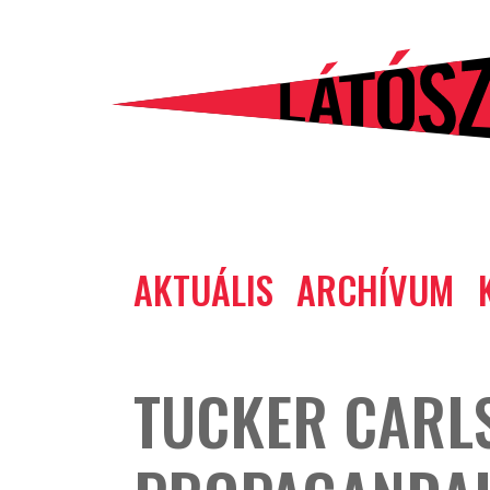
Látószög
Tovább a tartalomhoz
Ugrás a lábléchez
blog
Főmenü
AKTUÁLIS
ARCHÍVUM
TUCKER CARL