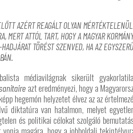
ELŐTT AZÉRT REAGÁLT OLYAN MÉRTÉKTELENÜ
A, MERT ATTÓL TART, HOGY A MAGYAR KORMÁNY
-HADJÁRAT TÖRÉST SZENVED, HA AZ EGYSZERŰ
RBÁN.
alista médiavilágnak sikerült gyakorlati
azt eredményezi, hogy a Magyarorszá
sanitaire
sképp hegemón helyzetet élvez az az értelme
lvű diktatúra van hatalmon, melyet egyetlen
telen és politikai célokat szolgáló bemutatá
t vonja magára, hogy a jobboldali tekintély