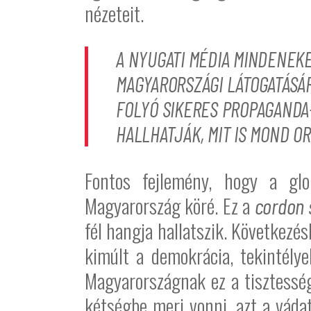
nézeteit.
A NYUGATI MÉDIA MINDENEK
MAGYARORSZÁGI LÁTOGATÁSÁR
FOLYÓ SIKERES PROPAGANDA
HALLHATJÁK, MIT IS MOND O
Fontos fejlemény, hogy a glob
Magyarország köré. Ez a
cordon 
fél hangja hallatszik. Következé
kimúlt a demokrácia, tekintélye
Magyarországnak ez a tisztesség
kétségbe meri vonni, azt a váda