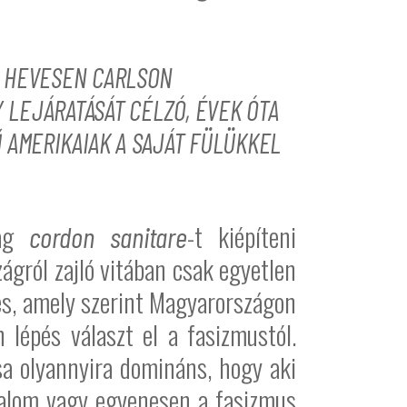
L HEVESEN CARLSON
 LEJÁRATÁSÁT CÉLZÓ, ÉVEK ÓTA
 AMERIKAIAK A SAJÁT FÜLÜKKEL
lag
-t kiépíteni
cordon sanitare
gról zajló vitában csak egyetlen
zés, amely szerint Magyarországon
 lépés választ el a fasizmustól.
sa olyannyira domináns, hogy aki
uralom vagy egyenesen a fasizmus