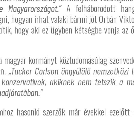
A felháborodott hang
 Magyarországot.”
ni, hogyan írhat valaki bármi jót Orbán Vikt
ítik, hogy aki ez ügyben kétségbe vonja az ő
 a magyar kormányt köztudomásúlag szenved
an.
„Tucker Carlson öngyűlölő nemzetközi 
konzervatívok, akiknek nem tetszik a ma
adjáratában.”
hoz hasonló szerzők már évekkel ezelőtt 