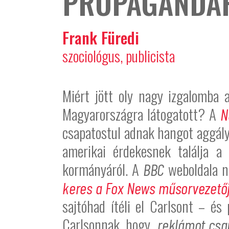
PROPAGANDA
Frank Füredi
szociológus, publicista
Miért jött oly nagy izgalomba 
Magyarországra látogatott? A
N
csapatostul adnak hangot aggály
amerikai érdekesnek találja a
kormányáról. A
weboldala n
BBC
keres a Fox News műsorvezető
sajtóhad ítéli el Carlsont – é
Carlsonnak, hogy
„reklámot csa