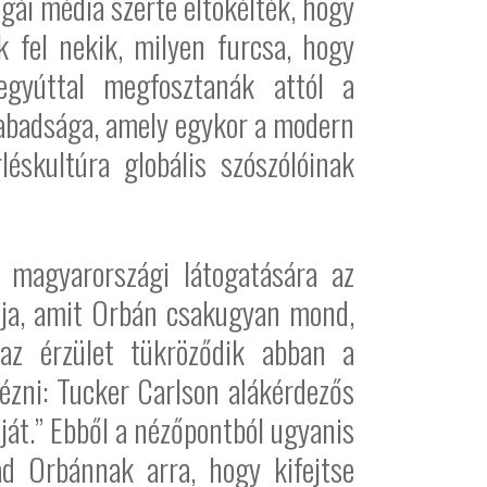
gái média szerte eltökélték, hogy
 fel nekik, milyen furcsa, hogy
 egyúttal megfosztanák attól a
szabadsága, amely egykor a modern
éskultúra globális szószólóinak
 magyarországi látogatására az
llja, amit Orbán csakugyan mond,
z az érzület tükröződik abban a
ézni: Tucker Carlson alákérdezős
ját.” Ebből a nézőpontból ugyanis
d Orbánnak arra, hogy kifejtse