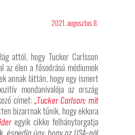
2021. augusztus 8.
lág attól, hogy Tucker Carlsson
tal az élen a fősodrású médiumok
ek annak láttán, hogy egy ismert
ozitív mondanivalója az ország
kező címet:
„Tucker Carlson: mit
etten bizarrnak tűnik, hogy ekkora
egyik cikke felhánytorgatja
ider
k, éspedig úgy, hogy az USÁ-nál