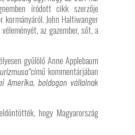
nemben íródott cikk szerzője
or kormányáról. John Haltiwanger
 véleményét, az gazember, sőt, a
élyesen gyűlölő Anne Applebaum
című kommentárjában
turizmusa”
i Amerika, boldogan vállalnak
eldöntötték, hogy Magyarország