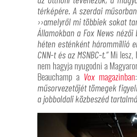
térképére. A szerdai műsorban 
››amelyről mi többiek sokat ta
Államokban a Fox News nézői b
héten esténként hárommillió e
Mi lesz, 
CNN-t és az MSNBC-t.”
nem hagyja nyugodni a Magyarors
Beauchamp a
magazinban
Vox
műsorvezetőjét tömegek figyeli
a jobboldali közbeszéd tartalmá