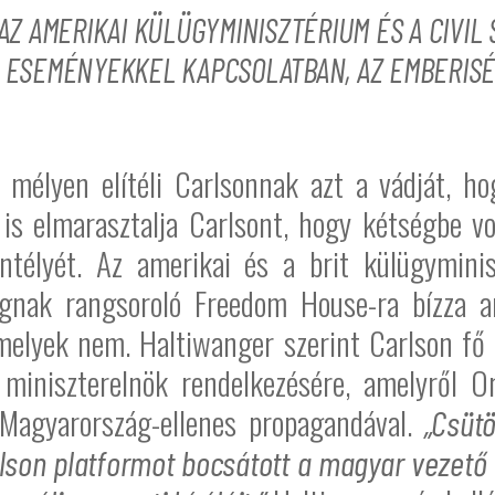
 AZ AMERIKAI KÜLÜGYMINISZTÉRIUM ÉS A CIVI
I ESEMÉNYEKKEL KAPCSOLATBAN, AZ EMBERIS
mélyen elítéli Carlsonnak azt a vádját, h
 is elmarasztalja Carlsont, hogy kétségbe 
télyét. Az amerikai és a brit külügymini
ágnak rangsoroló Freedom House-ra bízza a
melyek nem. Haltiwanger szerint Carlson fő 
miniszterelnök rendelkezésére, amelyről O
t Magyarország-ellenes propagandával.
„Csütö
lson platformot bocsátott a magyar vezető