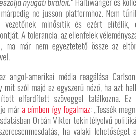
Haltiwanger és kollé
szólja nyugati bírálóit.”
e márpedig ne jusson platformhoz. Nem tűnik
 vezetőnek minősítik és ezért elítélik,
spontját. A tolerancia, az ellenfelek vélemény
lt, ma már nem egyeztetető össze az eltörl
vel.
 az angol-amerikai média reagálása Carlson
gy mit szól majd az egyszerű néző, ha azt ha
ított elferdített szöveggel találkozna. E
ője már
a címben így fogalmaz
: „Tessék megn
sdatásban Orbán Viktor tekintélyelvű politiká
zerecsenmosdatás, ha valaki lehetőséget a