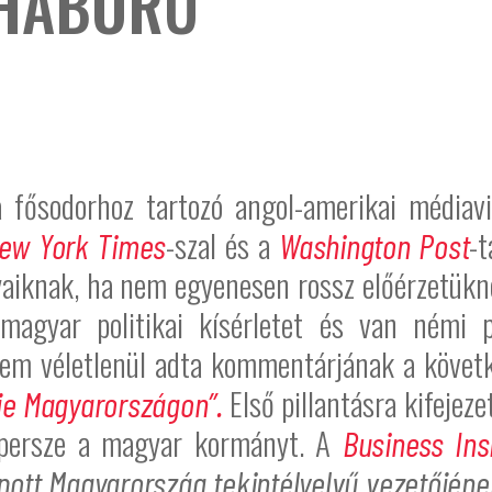
HÁBORÚ
a fősodorhoz tartozó angol-amerikai médiavi
-szal és a
-
ew York Times
Washington Post
aiknak, ha nem egyenesen rossz előérzetükn
 magyar politikai kísérletet és van némi p
em véletlenül adta kommentárjának a követ
Első pillantásra kifejez
je Magyarországon”.
s persze a magyar kormányt. A
Business Ins
pott Magyarország tekintélyelvű vezetőjéne