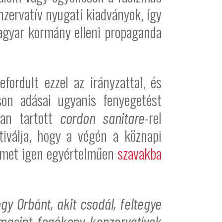
nzervatív nyugati kiadványok, így
gyar kormány elleni propaganda
ordult ezzel az irányzattal, és
son adásai ugyanis fenyegetést
ban tartott
-rel
cordon sanitare
iválja, hogy a végén a köznapi
elmet igen egyértelműen
szavakba
y Orbánt, akit csodál, feltegye
lmasint fogékony konzervatívok