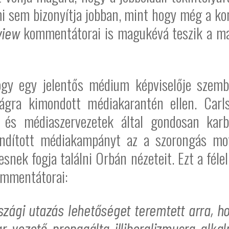
mi sem bizonyítja jobban, mint hogy még a ko
kommentátorai is magukévá teszik a ma
view
gy egy jelentős médium képviselője szembef
zágra kimondott médiakarantén ellen. Carl
k és médiaszervezetek által gondosan kar
ndított médiakampányt az a szorongás mot
nek fogja találni Orbán nézeteit. Ezt a fél
mmentátorai:
ági utazás lehetőséget teremtett arra, hog
r vezető propagálta illiberalizmusra alka