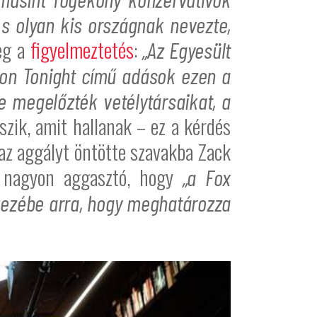
 s olyan kis országnak nevezte,
eg a
figyelmeztetés
:
„Az Egyesült
son Tonight című adások ezen a
 megelőzték vetélytársaikat, a
zik, amit hallanak – ez a kérdés
az aggályt öntötte szavakba Zack
a nagyon aggasztó, hogy
„a Fox
 kezébe arra, hogy meghatározza