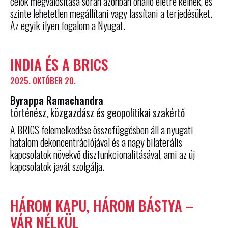
célok megvalósítása során azonban önálló életre kelnek, és
szinte lehetetlen megállítani vagy lassítani a terjedésüket.
Az egyik ilyen fogalom a Nyugat.
INDIA ÉS A BRICS
2025. OKTÓBER 20.
Byrappa Ramachandra
történész, közgazdász és geopolitikai szakértő
A BRICS felemelkedése összefüggésben áll a nyugati
hatalom dekoncentrációjával és a nagy bilaterális
kapcsolatok növekvő diszfunkcionalitásával, ami az új
kapcsolatok javát szolgálja.
HÁROM KAPU, HÁROM BÁSTYA –
VÁR NÉLKÜL