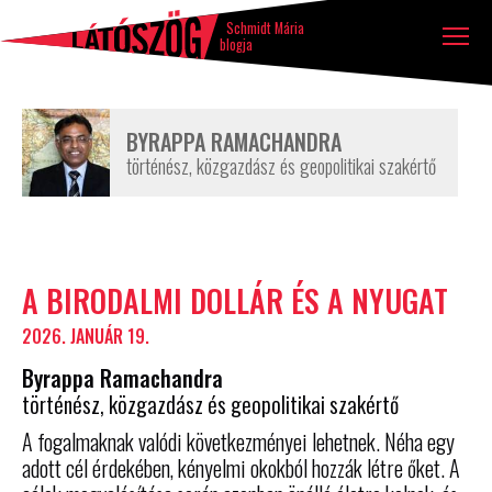
Látószög
Tovább a tartalomhoz
Ugrás a lábléchez
blog
Schmidt Mária
blogja
BYRAPPA RAMACHANDRA
történész, közgazdász és geopolitikai szakértő
Szerző
A BIRODALMI DOLLÁR ÉS A NYUGAT
írásai
2026. JANUÁR 19.
Byrappa Ramachandra
történész, közgazdász és geopolitikai szakértő
A fogalmaknak valódi következményei lehetnek. Néha egy
adott cél érdekében, kényelmi okokból hozzák létre őket. A