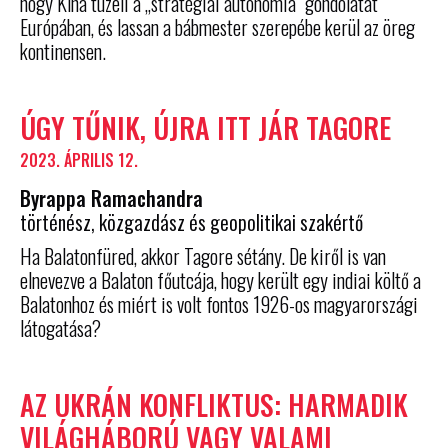
hogy Kína tüzeli a „stratégiai autonómia” gondolatát
Európában, és lassan a bábmester szerepébe kerül az öreg
kontinensen.
ÚGY TŰNIK, ÚJRA ITT JÁR TAGORE
2023. ÁPRILIS 12.
Byrappa Ramachandra
történész, közgazdász és geopolitikai szakértő
Ha Balatonfüred, akkor Tagore sétány. De kiről is van
elnevezve a Balaton főutcája, hogy került egy indiai költő a
Balatonhoz és miért is volt fontos 1926-os magyarországi
látogatása?
AZ UKRÁN KONFLIKTUS: HARMADIK
VILÁGHÁBORÚ VAGY VALAMI