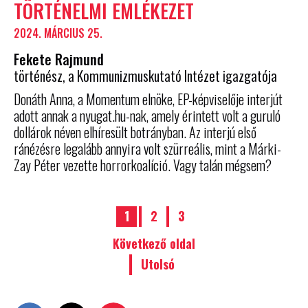
TÖRTÉNELMI EMLÉKEZET
2024. MÁRCIUS 25.
Fekete Rajmund
történész, a Kommunizmuskutató Intézet igazgatója
Donáth Anna, a Momentum elnöke, EP-képviselője interjút
adott annak a nyugat.hu-nak, amely érintett volt a guruló
dollárok néven elhíresült botrányban. Az interjú első
ránézésre legalább annyira volt szürreális, mint a Márki-
Zay Péter vezette horrorkoalíció. Vagy talán mégsem?
1
2
3
Következő oldal
Utolsó