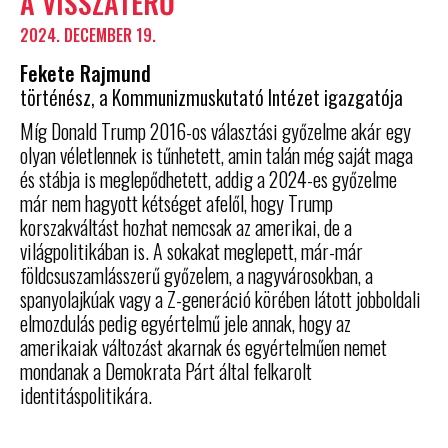
A VISSZATÉRŐ
2024. DECEMBER 19.
Fekete Rajmund
történész, a Kommunizmuskutató Intézet igazgatója
Míg Donald Trump 2016-os választási győzelme akár egy
olyan véletlennek is tűnhetett, amin talán még saját maga
és stábja is meglepődhetett, addig a 2024-es győzelme
már nem hagyott kétséget afelől, hogy Trump
korszakváltást hozhat nemcsak az amerikai, de a
világpolitikában is. A sokakat meglepett, már-már
földcsuszamlásszerű győzelem, a nagyvárosokban, a
spanyolajkúak vagy a Z-generáció körében látott jobboldali
elmozdulás pedig egyértelmű jele annak, hogy az
amerikaiak változást akarnak és egyértelműen nemet
mondanak a Demokrata Párt által felkarolt
identitáspolitikára.