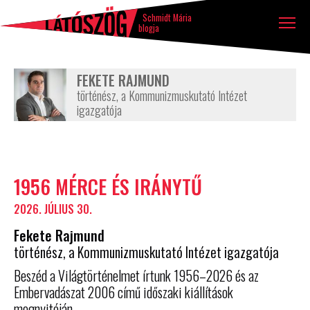
Látószög
Tovább a tartalomhoz
Ugrás a lábléchez
blog
Schmidt Mária
blogja
FEKETE RAJMUND
történész, a Kommunizmuskutató Intézet
igazgatója
Szerző
1956 MÉRCE ÉS IRÁNYTŰ
írásai
2026. JÚLIUS 30.
Fekete Rajmund
történész, a Kommunizmuskutató Intézet igazgatója
Beszéd a Világtörténelmet írtunk 1956–2026 és az
Embervadászat 2006 című időszaki kiállítások
megnyitóján.