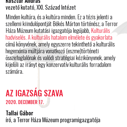
Kosztur András
vezető kutató, XXI. Század Intézet
Minden kultúra, és a kultúra minden. Ez a tézis jelenti a
szellemi kiindulópontját Békés Márton történész, a Terror
Háza Múzeum kutatási igazgatója legújabb,
Kulturális
hadviselés. A kulturális hatalom elmélete és gyakorlata
című könyvének, amely egyszerre tekinthető a kulturális
hegemónia múltjára vonatkozó (eszme)történeti
összefoglalónak és valódi stratégiai kézikönyvnek, amely
kijelöli az irányt egy konzervatív kulturális forradalom
számára.
AZ IGAZSÁG SZAVA
2020. DECEMBER 17.
Tallai Gábor
író, a Terror Háza Múzeum programigazgatója