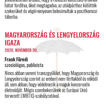
hátat fordítva, őket megtagadva, az utódpárthoz kötötték
szekerüket és végérvenyesen belesimultak a posztkomcsi
táborba.
MAGYARORSZÁG ÉS LENGYELORSZÁG
IGAZA
2020. NOVEMBER 30.
Frank Füredi
szociológus, publicista
Nincs abban semmi transzgyűlölet, hogy Magyarország és
Lengyelország szerint az emberi nem férfiakból és nőkből
áll, sem abban, hogy védelmezik a maguk konzervatív
életmódját. Mégis szembekerülnek az Európai Unió
tervezett LMBTIQ-szabályzatával.