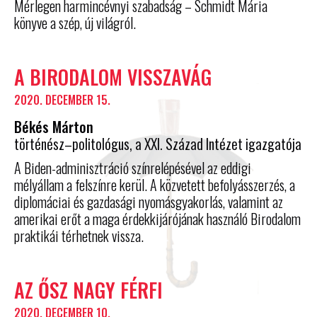
Mérlegen harmincévnyi szabadság – Schmidt Mária
könyve a szép, új világról.
A BIRODALOM VISSZAVÁG
2020. DECEMBER 15.
Békés Márton
történész–politológus, a XXI. Század Intézet igazgatója
A Biden-adminisztráció színrelépésével az eddigi
mélyállam a felszínre kerül. A közvetett befolyásszerzés, a
diplomáciai és gazdasági nyomásgyakorlás, valamint az
amerikai erőt a maga érdekkijárójának használó Birodalom
praktikái térhetnek vissza.
AZ ŐSZ NAGY FÉRFI
2020. DECEMBER 10.