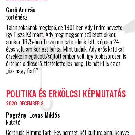
Gerő András
történész
Talán sokaknak meglepő, de 1901-ben Ady Endre nevezte
így Tisza Kálmánt. Ady még meg sem született akkor,
amikor 1875-ben Tisza miniszterelnök lett, s éppen 24
éves volt, amikor ezt leírta. Mint tudjuk, Ady erős kritikai
érzékkel megáldott/sújtott ember volt, így többszörösen is
értékes a dicsérő, tiszteletteljes hang. De hát ki is ez az
„ősz nagy férfi”?
POLITIKA ÉS ERKÖLCSI KÉPMUTATÁS
2020. DECEMBER 8.
Pogrányi Lovas Miklós
kutató
Gertrude Himmelfarb: Egy nemzet, két kultúra című könyve