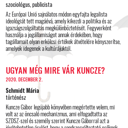
szociológus, publicista
Az Európai Unió sajnálatos módon egyfajta legalista
ideológiát tett magáévá, amely kikezdi a politika és az
igazságszolgáltatás megkülönböztetését. Fegyverként
használja a jogállamiságot annak érdekében, hogy
tagállamait olyan erkölcsi értékek átvételére kényszerítse,
amelyek idegenek a kultúrájuktól.
UGYAN MÉG MIRE VÁR KUNCZE?
2020. DECEMBER 2.
Schmidt Mária
történész
Kuncze Gábor legújabb könyvében megértette velem, mi
volt az az öncsaló mechanizmus, ami elfogadtatta az
SZDSZ-szel és személy szerint Kuncze Gáborral azt a
jóvátehetetlen árulást, hogy a rendszerváltoztató erőknek