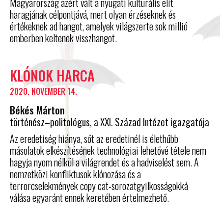
Magyarország azért vált a nyugati kulturális elit
haragjának célpontjává, mert olyan érzéseknek és
értékeknek ad hangot, amelyek világszerte sok millió
emberben keltenek visszhangot.
KLÓNOK HARCA
2020. NOVEMBER 14.
Békés Márton
történész–politológus, a XXI. Század Intézet igazgatója
Az eredetiség hiánya, sőt az eredetinél is élethűbb
másolatok elkészítésének technológiai lehetővé tétele nem
hagyja nyom nélkül a világrendet és a hadviselést sem. A
nemzetközi konfliktusok klónozása és a
terrorcselekmények copy cat-sorozatgyilkosságokká
válása egyaránt ennek keretében értelmezhető.