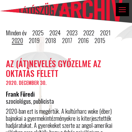
Látószög
Tovább a tartalomhoz
Ugrás a lábléchez
blog
Schmidt Mária
blogja
Minden év
2025
2024
2023
2022
2021
2020
2019
2018
2017
2016
2015
Blog
AZ (ÁT)NEVELÉS GYŐZELME AZ
bejegyzések
OKTATÁS FELETT
listája
2020. DECEMBER 30.
Frank Füredi
szociológus, publicista
2020-ban ezt is megértük. A kultúrharc woke (éber)
bajnokai a gyermekintézményekre is kiterjesztették
hadjáratukat. A gyerekeket szerte az angol-amerikai