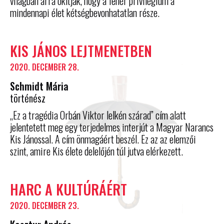
világban arra okítják, hogy a fehér privilégium a
mindennapi élet kétségbevonhatatlan része.
KIS JÁNOS LEJTMENETBEN
2020. DECEMBER 28.
Schmidt Mária
történész
„Ez a tragédia Orbán Viktor lelkén szárad” cím alatt
jelentetett meg egy terjedelmes interjút a Magyar Narancs
Kis Jánossal. A cím önmagáért beszél. Ez az az elemzői
szint, amire Kis élete delelőjén túl jutva elérkezett.
HARC A KULTÚRÁÉRT
2020. DECEMBER 23.